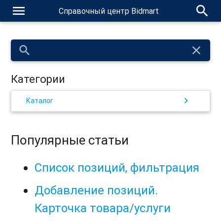
menu
search
Справочный центр Bidmart
search
close
Категории
chevron_right
Каталог
Популярные статьи
Список позиций, фильтрация
Добавление позиций.
Карточка товара/услуги