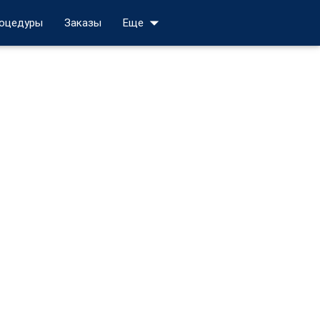
arrow_drop_down
роцедуры
Заказы
Еще