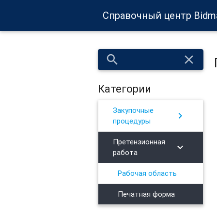
Справочный центр Bidm
search
close
Категории
Закупочные
chevron_right
процедуры
Претензионная
chevron_right
работа
Рабочая область
Печатная форма