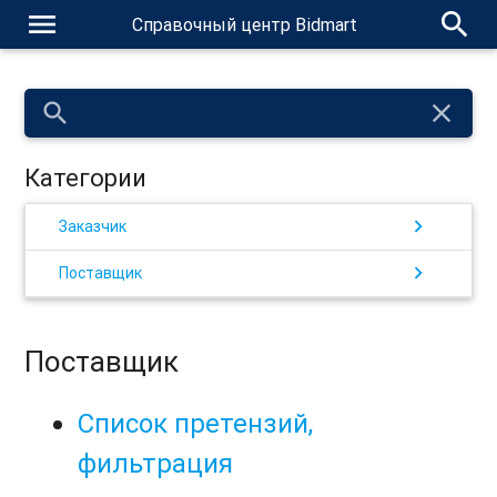
menu
search
Справочный центр Bidmart
search
close
Категории
chevron_right
Заказчик
chevron_right
Поставщик
Поставщик
Список претензий,
фильтрация