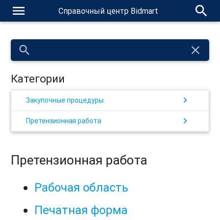
menu
search
Справочный центр Bidmart
search
close
Категории
chevron_right
Закупочные процедуры
chevron_right
Претензионная работа
Претензионная работа
Рабочая область
Печатная форма