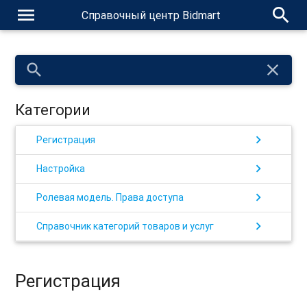
menu
search
Справочный центр Bidmart
search
close
Категории
chevron_right
Регистрация
chevron_right
Настройка
chevron_right
Ролевая модель. Права доступа
chevron_right
Справочник категорий товаров и услуг
Регистрация